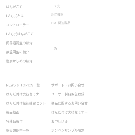
こて先
はんだこて
周辺機器
校正業務再開の
LA方式とは
ゴールデンウイーク 休業
SMT関連製品
コントローラー
のお知らせ
LA方式はんだこて
生産終了製品
簡易温調型の紹介
一覧
無温調型の紹介
樹脂かしめの紹介
お役立ち情報
お問い合せ
NEWS & TOPICS一覧
サポート・お問い合せ
はんだ付け実技セミナー
ユーザー製品保証登録
はんだ付け技能練習セット
製品に関するお問い合せ
製品動画
はんだ付け実技セミナー
特殊品製作
お申し込み
取扱説明書一覧
ボンペンサンプル請求