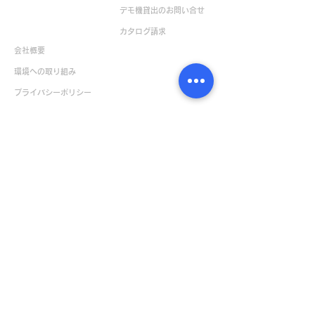
デモ機貸出のお問い合せ
企業情報
カタログ請求
会社概要
環境への取り組み
​プライバシーポリシー
販売店一覧
日本
​世界
ボンコートカタログダウンロード
はんだこて日本語版（JP）
はんだこて英語版（EN）