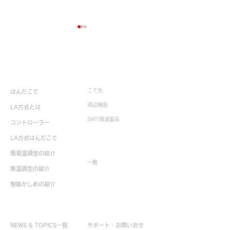
製品情報
こて先
はんだこて
周辺機器
校正業務再開の
LA方式とは
ゴールデンウイーク 休業
SMT関連製品
コントローラー
のお知らせ
LA方式はんだこて
生産終了製品
簡易温調型の紹介
一覧
無温調型の紹介
樹脂かしめの紹介
お役立ち情報
お問い合せ
NEWS & TOPICS一覧
サポート・お問い合せ