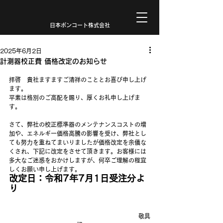
日本ボンコート株式会社
2025年6月2日
計測器校正費 価格改定のお知らせ
拝啓　貴社ますますご清祥のこととお喜び申し上げ
ます。
平素は格別のご高配を賜り、厚くお礼申し上げま
す。
さて、弊社の校正標準器のメンテナンスコストの増
加や、エネルギー価格高騰の影響を受け、弊社とし
ても努力を重ねてまいりましたが価格改定を余儀な
くされ、下記に改定をさせて頂きます。お客様には
多大なご迷惑をおかけしますが、何卒ご理解の程宜
しくお願い申し上げます。
改定日：令和7年7月1日受注分よ
り
敬具