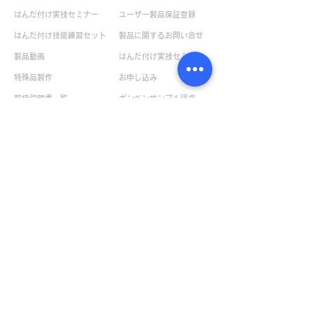
はんだ付け実技セミナー
ユーザー製品保証登録
はんだ付け技能練習セット
製品に関するお問い合せ
製品動画
はんだ付け実技セミナー
特殊品製作
お申し込み
取扱説明書一覧
ボンペンサンプル請求
デモ機貸出のお問い合せ
企業情報
カタログ請求
会社概要
環境への取り組み
​プライバシーポリシー
販売店一覧
日本
​世界