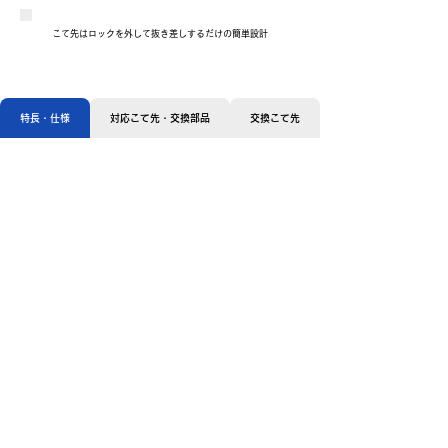
こて先はロックを外して抜き差しするだけの簡単設計
特長・仕様
対応こて先・交換部品
交換こて先