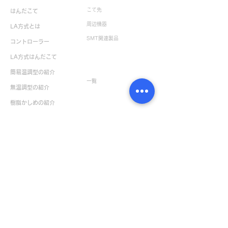
こて先
はんだこて
周辺機器
LA方式とは
SMT関連製品
コントローラー
LA方式はんだこて
生産終了製品
簡易温調型の紹介
一覧
無温調型の紹介
樹脂かしめの紹介
お役立ち情報
お問い合せ
NEWS & TOPICS一覧
サポート・お問い合せ
はんだ付け実技セミナー
ユーザー製品保証登録
はんだ付け技能練習セット
製品に関するお問い合せ
製品動画
はんだ付け実技セミナー
特殊品製作
お申し込み
取扱説明書一覧
ボンペンサンプル請求