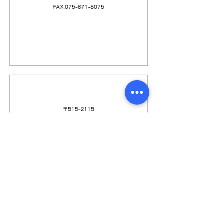
FAX.075-671-8075
（株）エイワ機工
〒515-2115
三重県松阪市中道町619-1
TEL.0598-56-5055
FAX.0598-56-5082
URL
日本電計（株）三重（営）