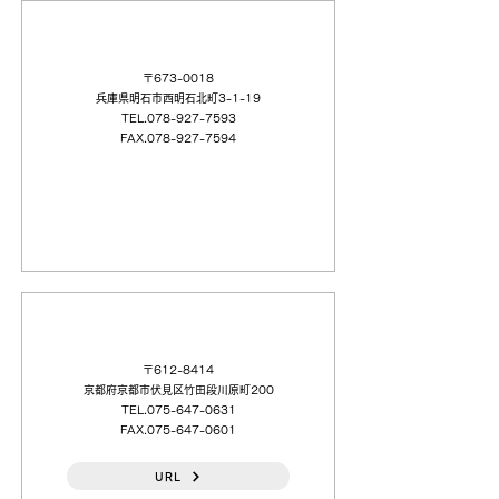
（株）渡辺精工社 明石（営）
〒673-0018
兵庫県明石市西明石北町3-1-19
TEL.078-927-7593
FAX.078-927-7594
（株）タカギコネクト 京都（営）
〒612-8414
京都府京都市伏見区竹田段川原町200
TEL.075-647-0631
FAX.075-647-0601
URL