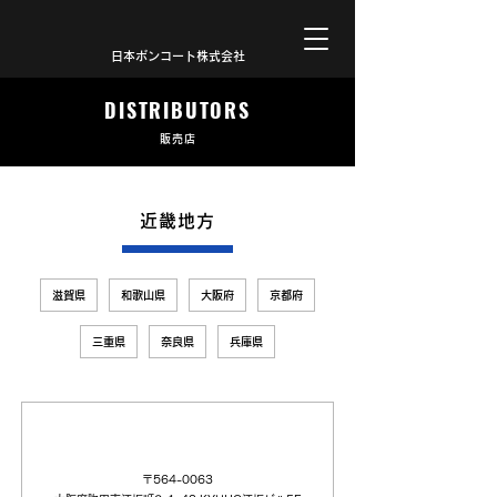
日本ボンコート株式会社
DISTRIBUTORS
販売店
近畿地方
滋賀県
和歌山県
大阪府
京都府
三重県
奈良県
兵庫県
大阪アサヒ化学（株）
〒564-0063