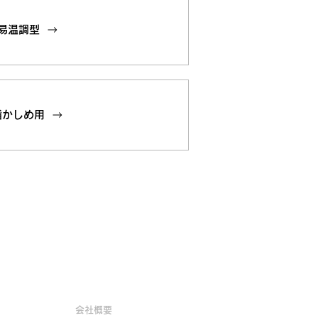
易温調型
脂かしめ用
企業情報
会社概要