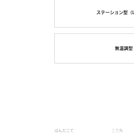
ステーション型（
無温調型
製品情報
はんだこて
こて先