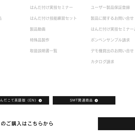
はんだ付け実技セミナー
ユーザー製品保証登録
品
はんだ付け技能練習セット
製品に関するお問い合せ
製品動画
はんだ付け実技セミナー
品
特殊品製作
ボンペンサンプル請求
取扱説明書一覧
デモ機貸出のお問い合せ
カタログ請求
んだこて英語版（EN）
SMT関連商品
品のご購入はこちらから