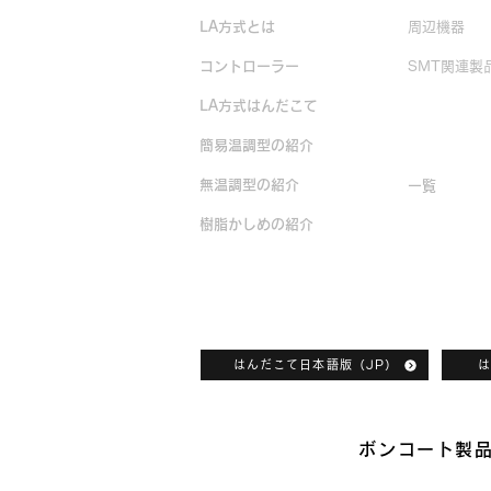
LA方式とは
周辺機器
コントローラー
SMT関連製
LA方式はんだこて
生産終了製
簡易温調型の紹介
無温調型の紹介
一覧
樹脂かしめの紹介
ボンコートカタログダウンロード
はんだこて日本語版（JP）
は
ボンコート製