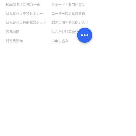
NEWS & TOPICS一覧
サポート・お問い合せ
はんだ付け実技セミナー
ユーザー製品保証登録
はんだ付け技能練習セット
製品に関するお問い合せ
製品動画
はんだ付け実技セミナー
特殊品製作
お申し込み
取扱説明書一覧
ボンペンサンプル請求
デモ機貸出のお問い合せ
企業情報
カタログ請求
会社概要
環境への取り組み
​プライバシーポリシー
販売店一覧
日本
​世界