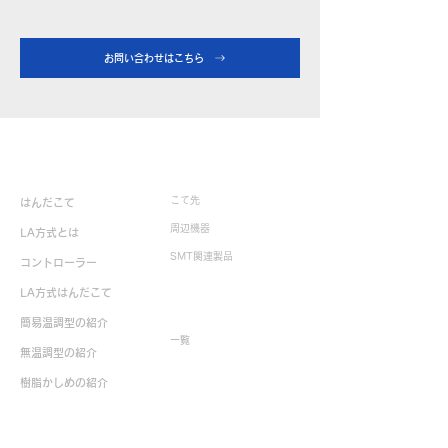
お問い合わせはこちら
製品情報
こて先
はんだこて
周辺機器
LA方式とは
SMT関連製品
コントローラー
LA方式はんだこて
生産終了製品
簡易温調型の紹介
一覧
無温調型の紹介
樹脂かしめの紹介
お役立ち情報
お問い合せ