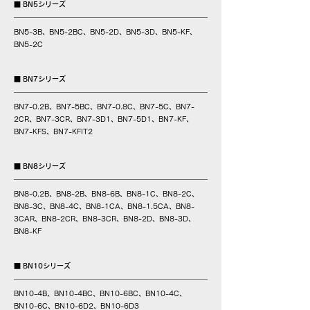
■ BN5シリーズ
BN5-3B、BN5-2BC、BN5-2D、BN5-3D、BN5-KF、
BN5-2C
■ BN7シリーズ
BN7-0.2B、BN7-5BC、BN7-0.8C、BN7-5C、BN7-
2CR、BN7-3CR、BN7-3D1、BN7-5D1、BN7-KF、
BN7-KFS、BN7-KFIT2
■ BN8シリーズ
BN8-0.2B、BN8-2B、BN8-6B、BN8-1C、BN8-2C、
BN8-3C、BN8-4C、BN8-1CA、BN8-1.5CA、BN8-
3CAR、BN8-2CR、BN8-3CR、BN8-2D、BN8-3D、
BN8-KF
■ BN10シリーズ
BN10-4B、BN10-4BC、BN10-6BC、BN10-4C、
BN10-6C、BN10-6D2、BN10-6D3