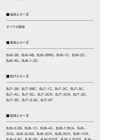
■ BJ5シリーズ
すべての形状
■ BJ6シリーズ
BJ6-2B、BJ6-4B、BJ6-2BR2、BJ6-1C、BJ6-2C、
BJ6-4C、BJ6-1.2D
■ BJ7シリーズ
BJ7-2B、
BJ7-5BC、BJ7-1C、BJ7-2C、BJ7-3C、
BJ7-4C、BJ7-5C、BJ7-2CR、BJ7-3CR、BJ7-2D、
BJ7-3D、BJ7-3.4D、BJ7-KF
■ BJ8シリーズ
BJ8-0.3B、BJ8-1C、BJ8-4C、BJ8-1.5CA、BJ8-
2CG、BJ8-2CGS、BJ8-2CH、BJ8-3CH、BJ8-1CR、
BJ8-2.4D、BJ8-3D、BJ8-2CDT、BJ8-2.7CDT、BJ8-