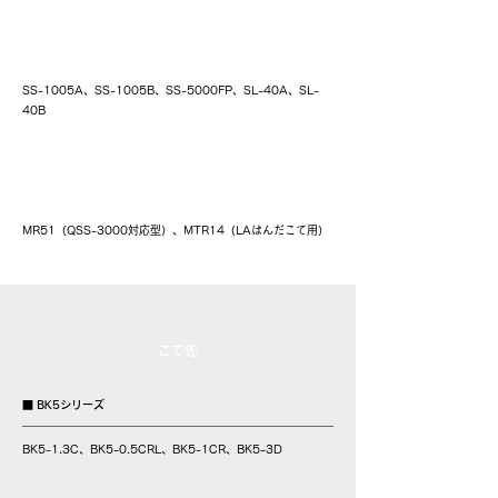
簡易温調型はんだこて SS・SLシリーズ
SS-1005A、SS-1005B、SS-5000FP、SL-40A、SL-
40B
コントローラー
MR51（QSS-3000対応型）、MTR14（LAはんだこて用）
こて先
■ BK5シリーズ
BK5-1.3C、BK5-0.5CRL、BK5-1CR、BK5-3D