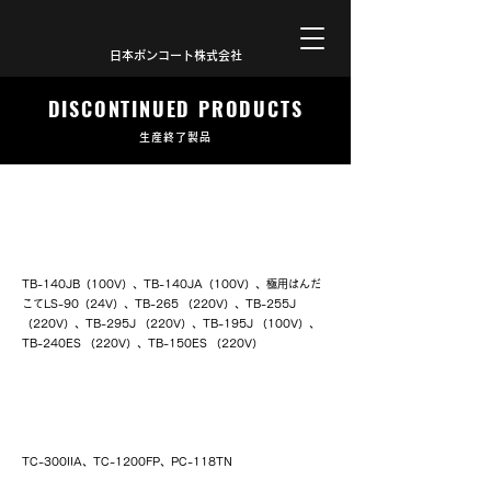
日本ボンコート株式会社
DISCONTINUED PRODUCTS
生産終了製品
LA方式はんだこて
TB-140JB（100V）、TB-140JA（100V）、極用はんだ
こてLS-90（24V）、TB-265 （220V）、TB-255J
（220V）、TB-295J （220V）、TB-195J （100V）、
TB-240ES （220V）、TB-150ES （220V）
簡易温度調節器付 NLAはんだこて
TC-300IIA、TC-1200FP、PC-118TN