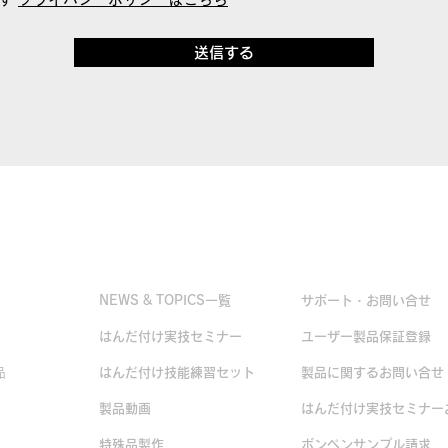
送信する
お役立ち情報
お問い合せ
NEWS & TOPICS一覧
サポート・お問い合せ
はんだ付け実技セミナー
ユーザー製品保証登録
品
はんだ付け技能練習セット
製品に関するお問い合せ
製品動画
はんだ付け実技セミナー
品
特殊品製作
ボンペンサンプル請求