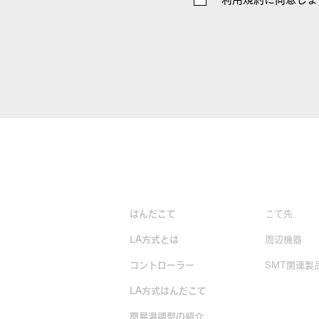
製品情報
はんだこて
こて先
LA方式とは
周辺機器
コントローラー
SMT関連製
LA方式はんだこて
生産終了製
簡易温調型の紹介