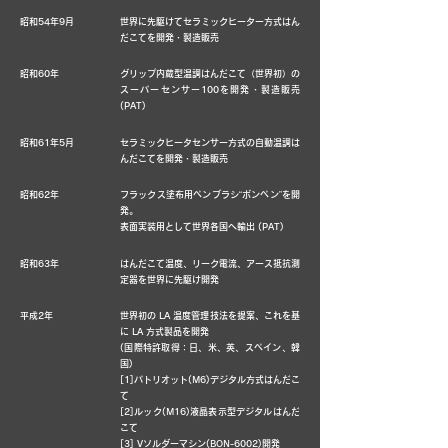
昭和54年9月
世界に先駆けてセラミックヒーター方式はん
だこてを開発・製造販売
昭和60年
グリップ内蔵型温調はんだこて（世界初）の
スーパーセンサー100を開発・製造販売
(PAT)
昭和61年5月
セラミックヒータセンサー方式の自動温調は
んだこてを開発・製造販売
昭和62年
フラックス塗布用ペンブラシ“ボンペン”を開
発。
表面実装用として世界各国へ輸出 (PAT)
昭和63年
はんだこて温度、リーク電流、アース抵抗測
定器を世界に先駆け開発
平成2年
世界初の LA 温度管理技法を提案、これを基
に LA 方式製品を開発
(国際特許取得：日、米、英、スペイン、韓
国)
[1]パトリオット(M6)デジタル方式はんだこ
て
[2]ルック(M16)液晶表示型デジタルはんだ
こて
[3] Vソルダーマシン(BON-6002)開発