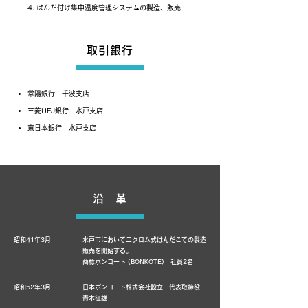
4. はんだ付け集中温度管理システムの製造、販売
取引銀行
常陽銀行 千波支店
三菱UFJ銀行 水戸支店
東日本銀行 水戸支店
沿 革
昭和41年3月
水戸市においてニクロム式はんだこての製造
販売を開始する。
商標ボンコート (BONKOTE) 社員2名
昭和52年3月
日本ボンコート株式会社設立 代表取締役
青木征雄