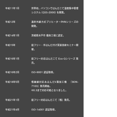
平成11年1月
世界初。パソコンではんだこて温度集中管理
システム (QSS-2000) を開発。
平成12年
遠赤外線方式プリヒ－タ－PHNシリ－ズの
開発。
平成14年1月
茨城県水戸市 優良工場に認定。
平成15年
鉛フリー・手はんだ付け実装技術セミナー開
催。
平成16年1月
鉛フリー対応はんだこて Eco-Qシリーズ 発
売。
平成16年2月
ISO-9001 認証取得。
平成18年5月
極細線対応糸はんだV溝加工機 「BON-
7103」発売開始。
Φ0.3まで対応可能となりました。
平成21年1月
鉛フリー対応はんだこて「極」発売。
平成21年4月
ISO-14001 認証取得。