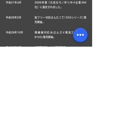
平成21年4月
2009年度『元気なモノ作り中小企業300
社』に選定されました。
平成28年2月
鉛フリー対応はんだこて｢DSSシリーズ｣発
売開始。
平成28年10月
極細線対応糸はんだV溝加工機｢BON-
8103｣発売開始。
平成29年1月
代表取締役 木村雅道就任。
製品情報
こて先
はんだこて
周辺機器
LA方式とは
SMT関連製品
コントローラー
LA方式はんだこて
生産終了製品
簡易温調型の紹介
一覧