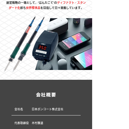
経営戦略の一端として、“はんだこて”の
ディファクト・スタン
ダード化
即ち
世界標準品
を目指して日々挑戦しています。
会社概要
会社名
日本ボンコート株式会社
代表取締役
木村雅道