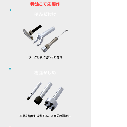
​特注こて先製作
はんだ付け
ワーク形状に合わせた先端
樹脂かしめ
樹脂を溶かし成型する。
多点同時形状も