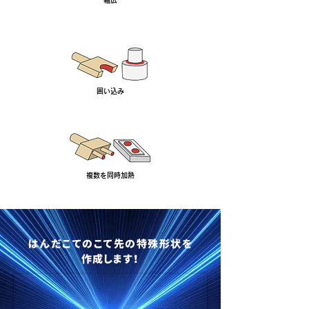
幅広
例2
囲い込み
例3
複数を同時加熱
はんだこてのこて先の特殊形状を
作成します！