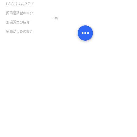
LA方式はんだこて
生産終了製品
簡易温調型の紹介
一覧
無温調型の紹介
樹脂かしめの紹介
お役立ち情報
お問い合せ
NEWS & TOPICS一覧
サポート・お問い合せ
はんだ付け実技セミナー
ユーザー製品保証登録
はんだ付け技能練習セット
製品に関するお問い合せ
製品動画
はんだ付け実技セミナー
特殊品製作
お申し込み
取扱説明書一覧
ボンペンサンプル請求
デモ機貸出のお問い合せ
企業情報
カタログ請求
会社概要