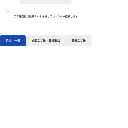
こて先交換は放熱ナットを外してコネクター接続します
特長・仕様
対応こて先・交換部品
交換こて先