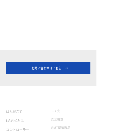
お問い合わせはこちら
製品情報
こて先
はんだこて
周辺機器
LA方式とは
SMT関連製品
コントローラー