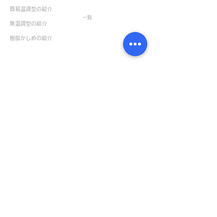
生産終了製品
簡易温調型の紹介
一覧
無温調型の紹介
樹脂かしめの紹介
お役立ち情報
お問い合せ
NEWS & TOPICS一覧
サポート・お問い合せ
はんだ付け実技セミナー
ユーザー製品保証登録
はんだ付け技能練習セット
製品に関するお問い合せ
製品動画
はんだ付け実技セミナー
特殊品製作
お申し込み
取扱説明書一覧
ボンペンサンプル請求
デモ機貸出のお問い合せ
企業情報
カタログ請求
会社概要
環境への取り組み