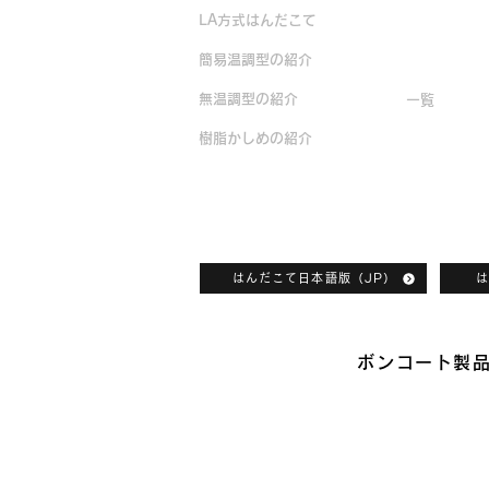
LA方式はんだこて
生産終了製
簡易温調型の紹介
無温調型の紹介
一覧
樹脂かしめの紹介
ボンコートカタログダウンロード
はんだこて日本語版（JP）
は
ボンコート製