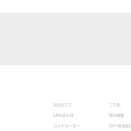
製品情報
はんだこて
こて先
LA方式とは
周辺機器
コントローラー
SMT関連製