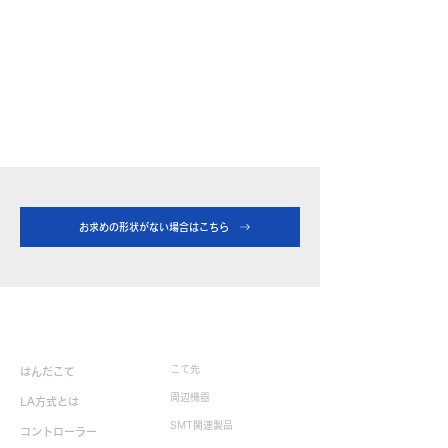
お求めの形状がない場合はこちら
製品情報
こて先
はんだこて
周辺機器
LA方式とは
SMT関連製品
コントローラー