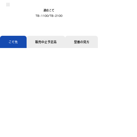
適応こて
TB-1100/TB-2100
こて先
販売中止予定品
型番の見方