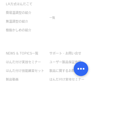
LA方式はんだこて
生産終了製品
簡易温調型の紹介
一覧
無温調型の紹介
樹脂かしめの紹介
お役立ち情報
お問い合せ
NEWS & TOPICS一覧
サポート・お問い合せ
はんだ付け実技セミナー
ユーザー製品保証登録
はんだ付け技能練習セット
製品に関するお問い合せ
製品動画
はんだ付け実技セミナー
特殊品製作
お申し込み
取扱説明書一覧
ボンペンサンプル請求
デモ機貸出のお問い合せ
企業情報
カタログ請求
会社概要