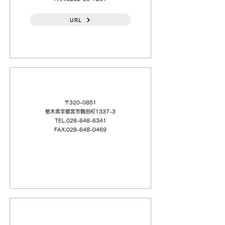
URL
（日本語）（株）ウエノ 宇都宮（支）
〒320-0851
栃木県宇都宮市鶴田町1337-3
TEL.028-648-6341
FAX.028-648-0469
（日本語）杉本商事（株）栃木（連絡所）