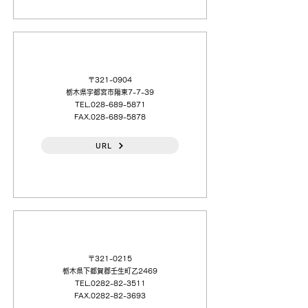
（日本語）日本電計（株）宇都宮（営）
〒321-0904
栃木県宇都宮市陽東7-7-39
TEL.028-689-5871
FAX.028-689-5878
URL
（日本語）（株）フジハン
〒321-0215
栃木県下都賀郡壬生町乙2469
TEL.0282-82-3511
FAX.0282-82-3693