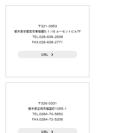
（日本語）（株）高木商会 宇都宮（営）
〒321-0953
栃木県宇都宮市東宿郷5-1-16 ルーセントビル7F
TEL.028-638-2838
FAX.028-638-2771
URL
（日本語）千代田機工（株）足利（営）
〒326-0331
栃木県足利市福富町1055-1
TEL.0284-70-5852
FAX.0284-72-5206
URL