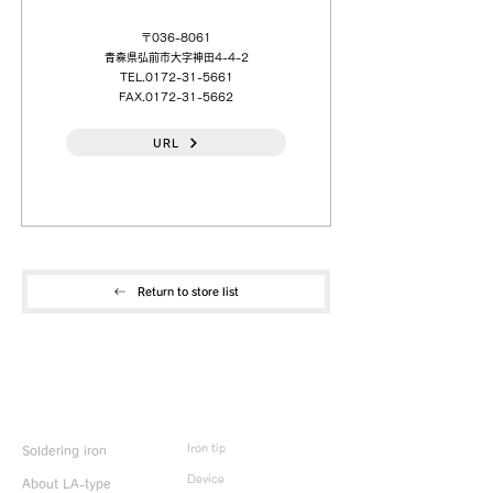
〒036-8061
青森県弘前市大字神田4-4-2
TEL.0172-31-5661
FAX.0172-31-5662
URL
Return to store list
Product Info
Iron tip
Soldering iron
Device
About LA-type