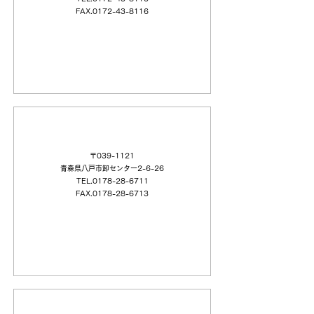
FAX.0172-43-8116
（日本語）（株）植松商会 八戸（支）
〒039-1121
青森県八戸市卸センター2-6-26
TEL.0178-28-6711
FAX.0178-28-6713
（日本語）UK（株）弘前（営）