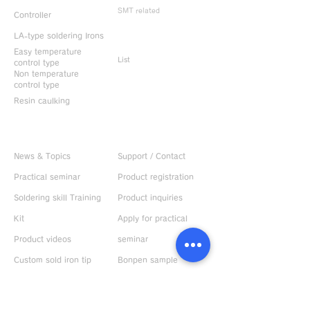
SMT related
Controller
LA-type soldering Irons
Discontinued
products
Easy temperature
List
control type
Non temperature
control type
Resin caulking
Useful information
CONTACT US
News & Topics
Support / Contact
Practical seminar
Product registration
Soldering skill Training
Product inquiries
Kit
Apply for practical
Product videos
seminar
Custom sold iron tip
Bonpen sample
Instruction manual
request
Demonstration