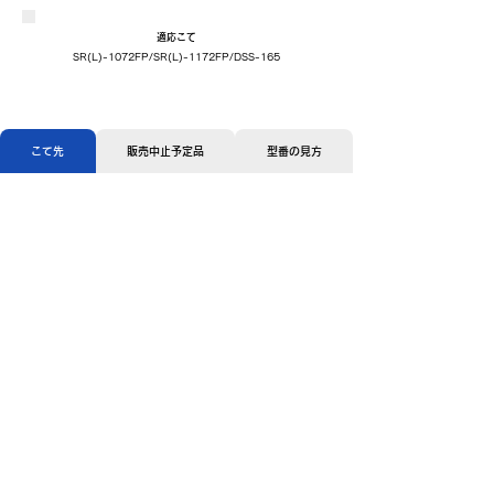
適応こて
SR(L)-1072FP/SR(L)-1172FP/DSS-165
こて先
販売中止予定品
型番の見方