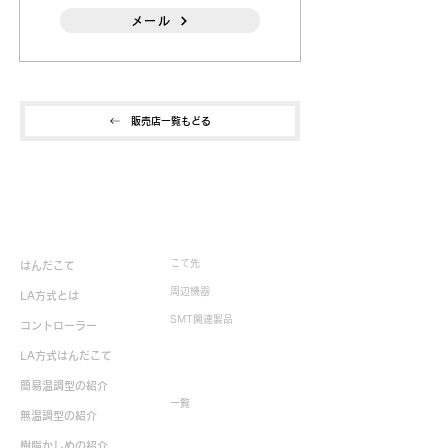
メール
販売店一覧もどる
製品情報
こて先
はんだこて
周辺機器
LA方式とは
SMT関連製品
コントローラー
LA方式はんだこて
生産終了製品
簡易温調型の紹介
一覧
無温調型の紹介
樹脂かしめの紹介