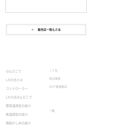
販売店一覧もどる
製品情報
こて先
はんだこて
周辺機器
LA方式とは
SMT関連製品
コントローラー
LA方式はんだこて
生産終了製品
簡易温調型の紹介
一覧
無温調型の紹介
樹脂かしめの紹介