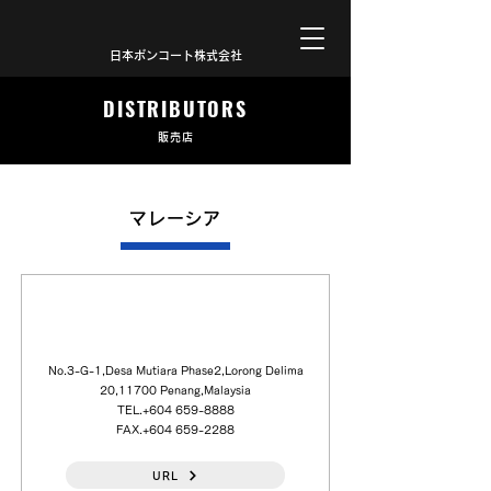
日本ボンコート株式会社
DISTRIBUTORS
販売店
マレーシア
Chiptronics (M) SDN. BHD.
No.3-G-1,Desa Mutiara Phase2,Lorong Delima
20,11700 Penang,Malaysia
TEL.+604
659-8888
FAX.+604
659-2288
URL