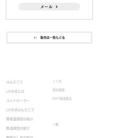
メール
販売店一覧もどる
製品情報
こて先
はんだこて
周辺機器
LA方式とは
SMT関連製品
コントローラー
LA方式はんだこて
生産終了製品
簡易温調型の紹介
一覧
無温調型の紹介
樹脂かしめの紹介