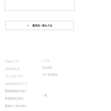
販売店一覧もどる
製品情報
こて先
はんだこて
周辺機器
LA方式とは
SMT関連製品
コントローラー
LA方式はんだこて
生産終了製品
簡易温調型の紹介
一覧
無温調型の紹介
樹脂かしめの紹介