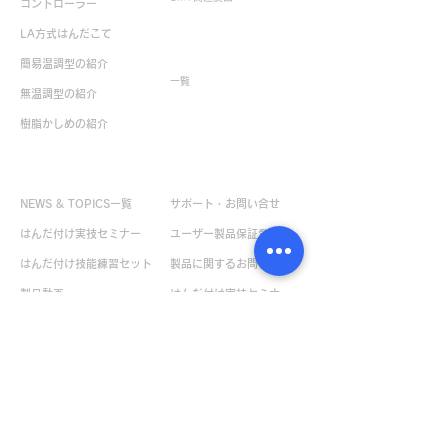
コントローラー
LA方式はんだこて
生産終了製品
簡易温調型の紹介
一覧
無温調型の紹介
樹脂かしめの紹介
お役立ち情報
お問い合せ
NEWS & TOPICS一覧
サポート・お問い合せ
はんだ付け実技セミナー
ユーザー製品保証登録
はんだ付け技能練習セット
製品に関するお問い合せ
製品動画
はんだ付け実技セミナー
特殊品製作
お申し込み
取扱説明書一覧
ボンペンサンプル請求
デモ機貸出のお問い合せ
企業情報
カタログ請求
会社概要