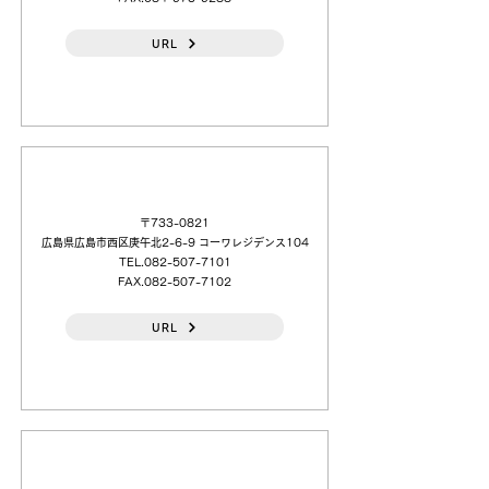
URL
（株）鳥羽洋行 広島（営）
〒733-0821
広島県広島市西区庚午北2-6-9 コーワレジデンス104
TEL.082-507-7101
FAX.082-507-7102
URL
日本電計（株）広島（営）