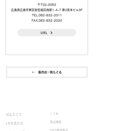
〒732-0052
広島県広島市東区安佐南区西原1-4-7 第2宮本ビル3F
TEL.082-832-2011
FAX.082-832-2020
URL
販売店一覧もどる
製品情報
こて先
はんだこて
周辺機器
LA方式とは
SMT関連製品