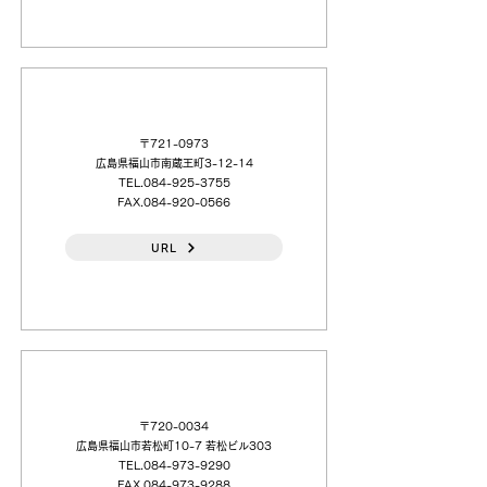
千住金属工業（株）広島（営）
〒721-0973
広島県福山市南蔵王町3-12-14
TEL.084-925-3755
FAX.084-920-0566
URL
（株）タカギコネクト 福山（営）
〒720-0034
広島県福山市若松町10-7 若松ビル303
TEL.084-973-9290
FAX.084-973-9288