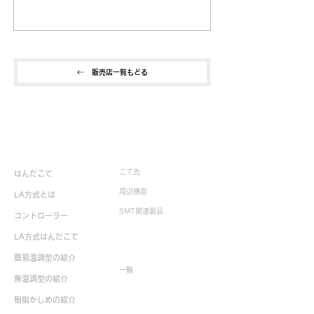
販売店一覧もどる
製品情報
こて先
はんだこて
周辺機器
LA方式とは
SMT関連製品
コントローラー
LA方式はんだこて
生産終了製品
簡易温調型の紹介
一覧
無温調型の紹介
樹脂かしめの紹介