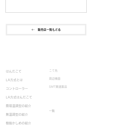
販売店一覧もどる
製品情報
こて先
はんだこて
周辺機器
LA方式とは
SMT関連製品
コントローラー
LA方式はんだこて
生産終了製品
簡易温調型の紹介
一覧
無温調型の紹介
樹脂かしめの紹介