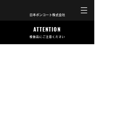
日本ボンコート株式会社
ATTENTION
模倣品にご注意ください
<重要なお知らせ>
ボンペンシリーズの模倣品・類似品について
ご注意ください。