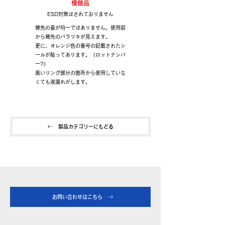
模倣品
ESD対策はされておりません
穂先の量が均一ではありません。使用前
から穂先のバラツキが見えます。
更に、オレンジ色の番号の記載されたシ
ールが貼ってあります。（ロットナンバ
ー?）
黒いリング部分の箇所から使用していな
くても液漏れがします。
製品カテゴリーにもどる
お問い合わせはこちら