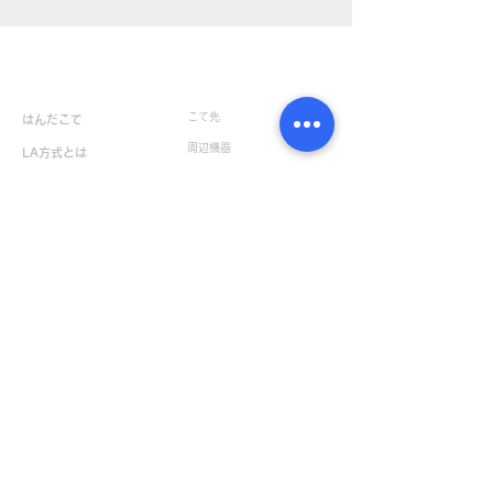
製品情報
こて先
はんだこて
周辺機器
LA方式とは
SMT関連製品
コントローラー
LA方式はんだこて
生産終了製品
簡易温調型の紹介
一覧
無温調型の紹介
樹脂かしめの紹介
お役立ち情報
お問い合せ
NEWS & TOPICS一覧
サポート・お問い合せ
はんだ付け実技セミナー
ユーザー製品保証登録
はんだ付け技能練習セット
製品に関するお問い合せ